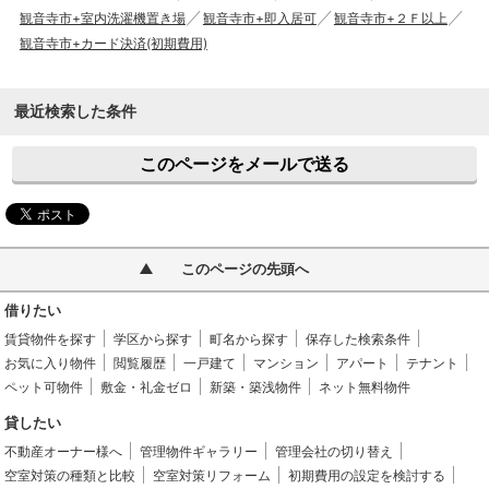
観音寺市+室内洗濯機置き場
観音寺市+即入居可
観音寺市+２Ｆ以上
観音寺市+カード決済(初期費用)
最近検索した条件
このページをメールで送る
このページの先頭へ
借りたい
賃貸物件を探す
学区から探す
町名から探す
保存した検索条件
お気に入り物件
閲覧履歴
一戸建て
マンション
アパート
テナント
ペット可物件
敷金・礼金ゼロ
新築・築浅物件
ネット無料物件
貸したい
不動産オーナー様へ
管理物件ギャラリー
管理会社の切り替え
空室対策の種類と比較
空室対策リフォーム
初期費用の設定を検討する