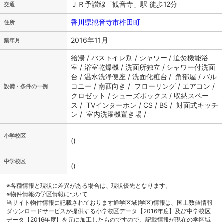
ＪＲ予讃線「観音寺」駅 徒歩12分
交通
香川県観音寺市柞田町
住所
2016年11月
築年月
給湯 / バストイレ別 / シャワー / 追焚機能浴
室 / 浴室乾燥機 / 洗面所独立 / シャワー付洗面
台 / 温水洗浄便座 / 洗面化粧台 / 角部屋 / バル
コニー / 南西向き / フローリング / エアコン /
設備・条件の一例
クロゼット / シューズボックス / 収納スペー
ス / TVインターホン / CS / BS / 対面式キッチ
ン / 室内洗濯機置き場 /
小学校区
()
中学校区
()
※各種情報と現状に差異がある場合は、現状優先となります。
※物件情報の学区情報について
当サイト物件情報に記載されております通学区域(学区)情報は、国土数値情報
ダウンロードサービスが提供する小学校区データ【2016年度】及び中学校区
データ【2016年度】を元に加工したものですので、記載情報が現在の学区域