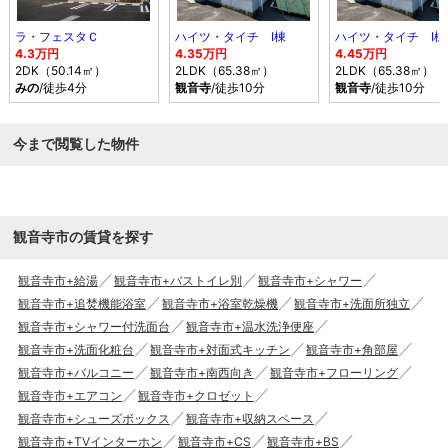
ラ・フェスタＣ
ハイツ・タイチ Ⅰ棟
ハイツ・タイチ Ⅰ棟
4.3万円
4.35万円
4.45万円
2DK（50.14㎡）
2LDK（65.38㎡）
2LDK（65.38㎡）
みの
/徒歩4分
観音寺
/徒歩10分
観音寺
/徒歩10分
今まで閲覧した物件
観音寺市の賃貸を探す
観音寺市+給湯
観音寺市+バストイレ別
観音寺市+シャワー
観音寺市+追焚機能浴室
観音寺市+浴室乾燥機
観音寺市+洗面所独立
観音寺市+シャワー付洗面台
観音寺市+温水洗浄便座
観音寺市+洗面化粧台
観音寺市+対面式キッチン
観音寺市+角部屋
観音寺市+バルコニー
観音寺市+南西向き
観音寺市+フローリング
観音寺市+エアコン
観音寺市+クロゼット
観音寺市+シューズボックス
観音寺市+収納スペース
観音寺市+TVインターホン
観音寺市+CS
観音寺市+BS