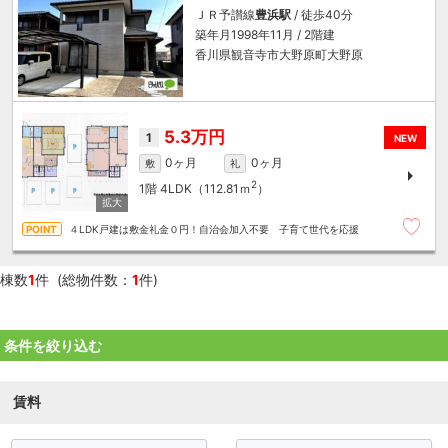
ＪＲ予讃線
豊浜駅
/ 徒歩40分
築年月1998年11月 / 2階建
香川県観音寺市大野原町大野原
5.3万円
1
NEW
0ヶ月
0ヶ月
敷
礼
2
1階
4LDK（112.81ｍ
）
４LDK戸建は敷金礼金０円！自治会加入不要 子育て世代を応援
棟数
1
件 (総物件数：
1
件)
条件を絞り込む
賃料