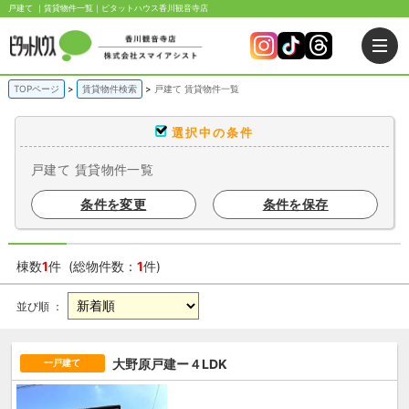
戸建て ｜賃貸物件一覧｜ピタットハウス香川観音寺店
TOPページ
賃貸物件検索
戸建て 賃貸物件一覧
選択中の条件
戸建て 賃貸物件一覧
条件を変更
条件を保存
棟数
1
件 (総物件数：
1
件)
並び順 ：
大野原戸建ー４LDK
一戸建て