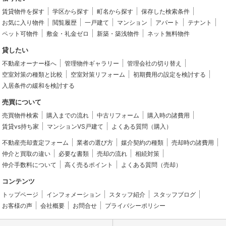
賃貸物件を探す
学区から探す
町名から探す
保存した検索条件
お気に入り物件
閲覧履歴
一戸建て
マンション
アパート
テナント
ペット可物件
敷金・礼金ゼロ
新築・築浅物件
ネット無料物件
貸したい
不動産オーナー様へ
管理物件ギャラリー
管理会社の切り替え
空室対策の種類と比較
空室対策リフォーム
初期費用の設定を検討する
入居条件の緩和を検討する
売買について
売買物件検索
購入までの流れ
中古リフォーム
購入時の諸費用
賃貸vs持ち家
マンションVS戸建て
よくある質問（購入）
不動産売却査定フォーム
業者の選び方
媒介契約の種類
売却時の諸費用
仲介と買取の違い
必要な書類
売却の流れ
相続対策
仲介手数料について
高く売るポイント
よくある質問（売却）
コンテンツ
トップページ
インフォメーション
スタッフ紹介
スタッフブログ
お客様の声
会社概要
お問合せ
プライバシーポリシー