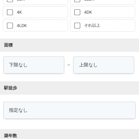
4K
4DK
それ以上
4LDK
面積
～
駅徒歩
築年数