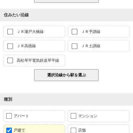
住みたい沿線
ＪＲ瀬戸大橋線
ＪＲ予讃線
ＪＲ高徳線
ＪＲ土讃線
高松琴平電気鉄道琴平線
種別
アパート
マンション
戸建て
店舗