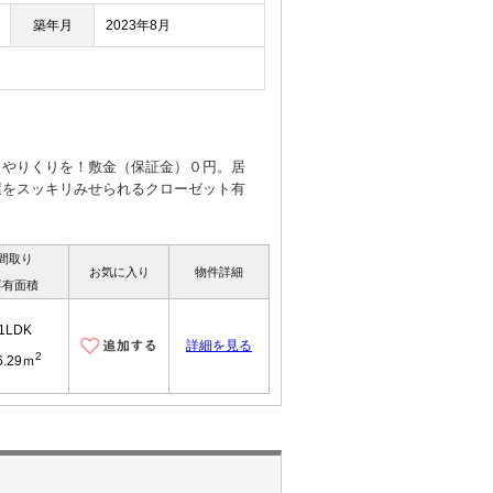
築年月
2023年8月
くやりくりを！敷金（保証金）０円。居
屋をスッキリみせられるクローゼット有
間取り
お気に入り
物件詳細
専有面積
1LDK
詳細を見る
2
6.29ｍ