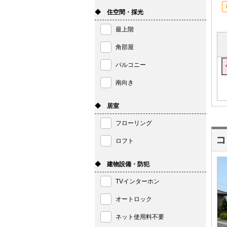
◆ 住空間・採光
最上階
角部屋
バルコニー
南向き
◆ 居室
フローリング
コ
ロフト
◆ 建物設備・防犯
TVインターホン
オートロック
ネット使用料不要