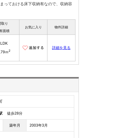
をしまっておける床下収納有なので、収納容
間取り
お気に入り
物件詳細
有面積
2LDK
詳細を見る
2
.79ｍ
町
駅
徒歩28分
築年月
2003年3月