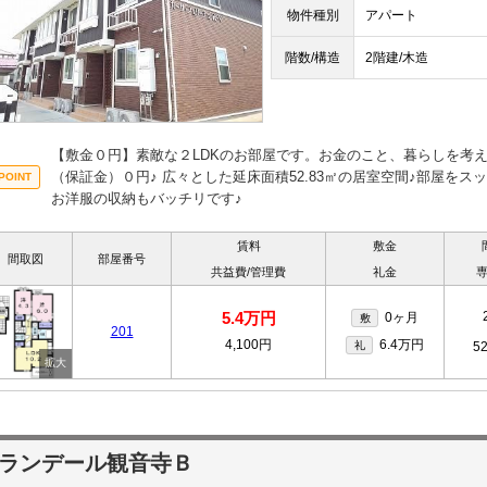
物件種別
アパート
階数/構造
2階建/木造
【敷金０円】素敵な２LDKのお部屋です。お金のこと、暮らしを考
（保証金）０円♪ 広々とした延床面積52.83㎡の居室空間♪部屋を
お洋服の収納もバッチリです♪
賃料
敷金
間取図
部屋番号
共益費/管理費
礼金
5.4万円
0ヶ月
敷
201
4,100円
6.4万円
礼
5
ランデール観音寺Ｂ