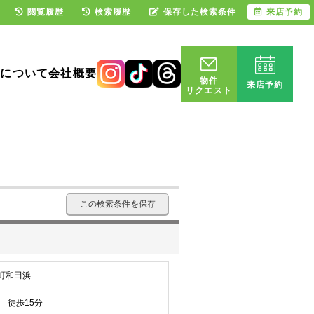
閲覧履歴
検索履歴
保存した検索条件
来店予約
却について
会社概要
物件
来店予約
リクエスト
この検索条件を保存
町和田浜
徒歩15分