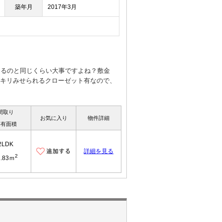
築年月
2017年3月
えるのと同じくらい大事ですよね？敷金
スッキリみせられるクローゼット有なので、
間取り
お気に入り
物件詳細
専有面積
2LDK
詳細を見る
2
2.83ｍ