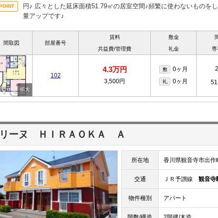
円♪ 広々とした延床面積51.79㎡の居室空間♪頻繁に使わないもの
量アップです♪
賃料
敷金
間取図
部屋番号
共益費/管理費
礼金
専
4.3万円
0ヶ月
敷
102
3,500円
0ヶ月
礼
51
リーヌ ＨＩＲＡＯＫＡ Ａ
所在地
香川県観音寺市出作
交通
ＪＲ予讃線
観音寺
物件種別
アパート
階数/構造
2階建/木造