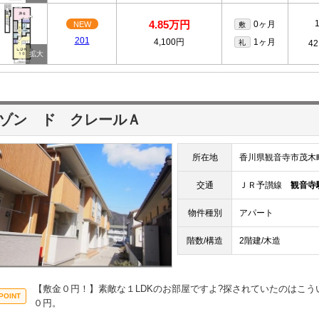
4.85万円
0ヶ月
NEW
敷
201
4,100円
1ヶ月
礼
42
ゾン ド クレールＡ
所在地
香川県観音寺市茂木
交通
ＪＲ予讃線
観音寺
物件種別
アパート
階数/構造
2階建/木造
【敷金０円！】素敵な１LDKのお部屋ですよ?探されていたのはこ
０円。