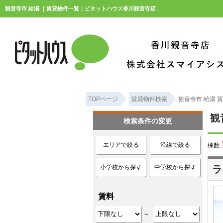
観音寺市 給湯 ｜賃貸物件一覧｜ピタットハウス香川観音寺店
TOPページ
賃貸物件検索
観音寺市 給湯 
観
検索条件の変更
エリアで絞る
沿線で絞る
棟数
小学校から探す
中学校から探す
ラ
賃料
～