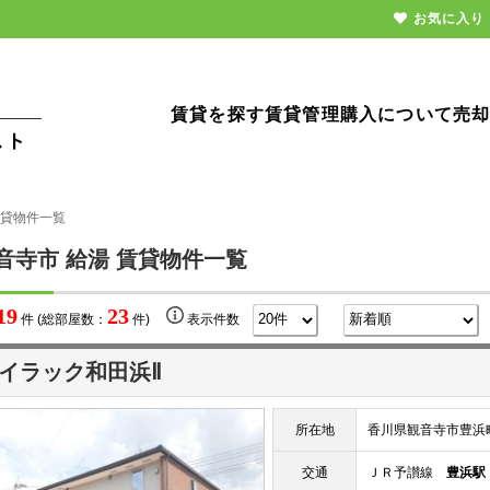
お気に入り
賃貸を探す
賃貸管理
購入について
売
賃貸物件一覧
音寺市 給湯 賃貸物件一覧
19
23
件 (総部屋数：
件)
表示件数
イラック和田浜Ⅱ
所在地
香川県観音寺市豊浜
交通
ＪＲ予讃線
豊浜駅