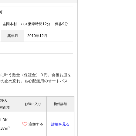
町
吉岡本村 バス乗車時間12分 停歩9分
築年月
2010年12月
鏡に叶う敷金（保証金）０円。食後お皿を
湯の止め忘れ」も心配無用のオートバス
間取り
お気に入り
物件詳細
有面積
1LDK
詳細を見る
2
.37ｍ