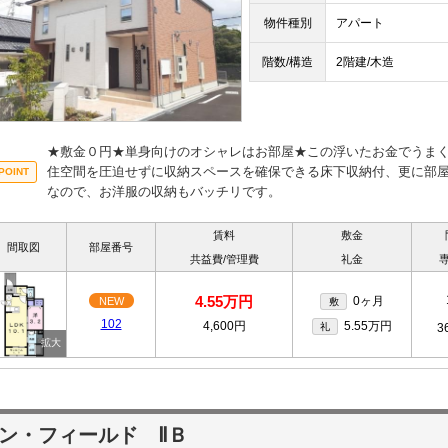
物件種別
アパート
階数/構造
2階建/木造
★敷金０円★単身向けのオシャレはお部屋★この浮いたお金でうま
住空間を圧迫せずに収納スペースを確保できる床下収納付、更に部
なので、お洋服の収納もバッチリです。
賃料
敷金
間取図
部屋番号
共益費/管理費
礼金
4.55万円
0ヶ月
NEW
敷
102
4,600円
5.55万円
礼
3
ン・フィールド ⅡＢ