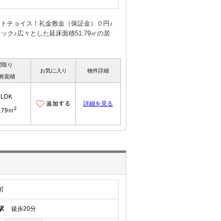
ートチョイス！礼金敷金（保証金）０円♪
ク♪広々とした延床面積51.79㎡の居
間取り
お気に入り
物件詳細
有面積
2LDK
詳細を見る
2
.79ｍ
町
駅
徒歩20分