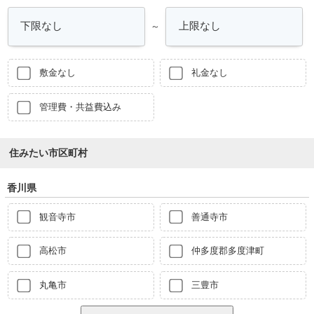
～
敷金なし
礼金なし
管理費・共益費込み
住みたい市区町村
香川県
観音寺市
善通寺市
高松市
仲多度郡多度津町
丸亀市
三豊市