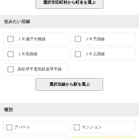
住みたい沿線
ＪＲ瀬戸大橋線
ＪＲ予讃線
ＪＲ高徳線
ＪＲ土讃線
高松琴平電気鉄道琴平線
種別
アパート
マンション