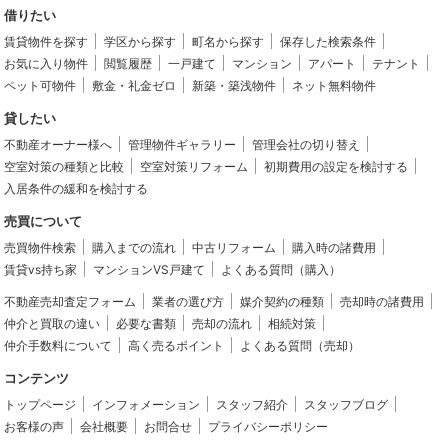
借りたい
賃貸物件を探す
学区から探す
町名から探す
保存した検索条件
お気に入り物件
閲覧履歴
一戸建て
マンション
アパート
テナント
ペット可物件
敷金・礼金ゼロ
新築・築浅物件
ネット無料物件
貸したい
不動産オーナー様へ
管理物件ギャラリー
管理会社の切り替え
空室対策の種類と比較
空室対策リフォーム
初期費用の設定を検討する
入居条件の緩和を検討する
売買について
売買物件検索
購入までの流れ
中古リフォーム
購入時の諸費用
賃貸vs持ち家
マンションVS戸建て
よくある質問（購入）
不動産売却査定フォーム
業者の選び方
媒介契約の種類
売却時の諸費用
仲介と買取の違い
必要な書類
売却の流れ
相続対策
仲介手数料について
高く売るポイント
よくある質問（売却）
コンテンツ
トップページ
インフォメーション
スタッフ紹介
スタッフブログ
お客様の声
会社概要
お問合せ
プライバシーポリシー