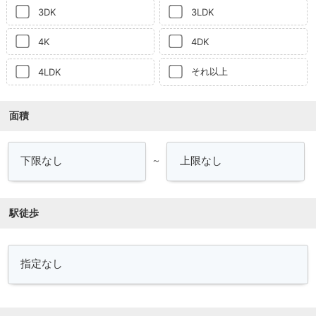
3DK
3LDK
4K
4DK
それ以上
4LDK
面積
～
駅徒歩