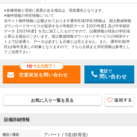
※各種情報と現状に差異がある場合は、現状優先となります。
※物件情報の学区情報について
当サイト物件情報に記載されております通学区域(学区)情報は、国土数値情報
ダウンロードサービスが提供する小学校区データ【2021年度】及び中学校区
データ【2021年度】を元に加工したものですので、記載情報が現在の学区域
と異なる場合がございます。国土数値情報ダウンロードサービスのWEBサイ
ト上で記述通り、データは必ずしも正確とは言えません。また、通学区域(学
区)は毎年見直しの対象となりますので、そちらを踏まえ学区情報は参考とし
てご活用下さい。
1分
で入力完了！
電話で
問い合わせ
お気に入り一覧を見る
設備詳細情報
アパート / S造(鉄骨造)
種別 / 構造