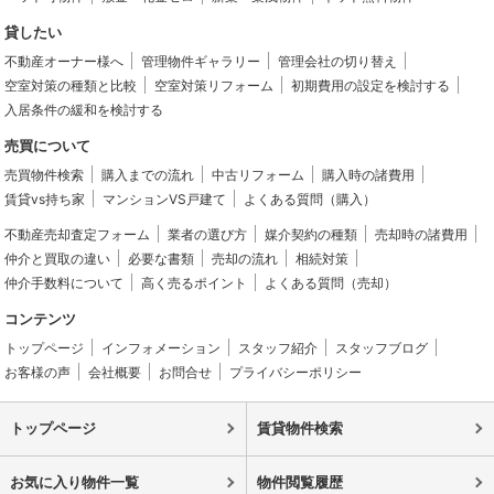
貸したい
不動産オーナー様へ
管理物件ギャラリー
管理会社の切り替え
空室対策の種類と比較
空室対策リフォーム
初期費用の設定を検討する
入居条件の緩和を検討する
売買について
売買物件検索
購入までの流れ
中古リフォーム
購入時の諸費用
賃貸vs持ち家
マンションVS戸建て
よくある質問（購入）
不動産売却査定フォーム
業者の選び方
媒介契約の種類
売却時の諸費用
仲介と買取の違い
必要な書類
売却の流れ
相続対策
仲介手数料について
高く売るポイント
よくある質問（売却）
コンテンツ
トップページ
インフォメーション
スタッフ紹介
スタッフブログ
お客様の声
会社概要
お問合せ
プライバシーポリシー
トップページ
賃貸物件検索
お気に入り物件一覧
物件閲覧履歴