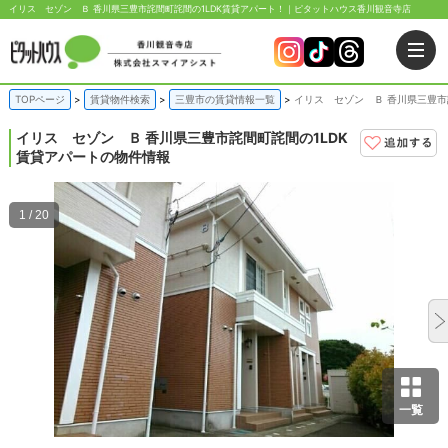
イリス セゾン Ｂ 香川県三豊市詫間町詫間の1LDK賃貸アパート！｜ピタットハウス香川観音寺店
TOPページ
賃貸物件検索
三豊市の賃貸情報一覧
イリス セゾン Ｂ 香川県三豊市
イリス セゾン Ｂ
香川県三豊市詫間町詫間の1LDK
賃貸アパートの物件情報
1 / 20
一覧