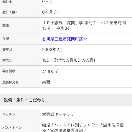
0ヶ月
保証金
0ヶ月 / -
敷引 / 償却
ＪＲ予讃線「詫間」駅 本村中 バス乗車時間
交通
15分 停歩3分
香川県三豊市詫間町詫間
住所
2003年2月
築年月
1LDK (洋室5.9畳/LDK9.9畳)
間取り
2
41.98ｍ
専有面積
南西
主要採光面
設備・条件・こだわり
対面式キッチン /
キッチン
給湯 / バストイレ別 / シャワー / 温水洗浄便
バス・トイレ
座 / 室内洗濯機置き場 /