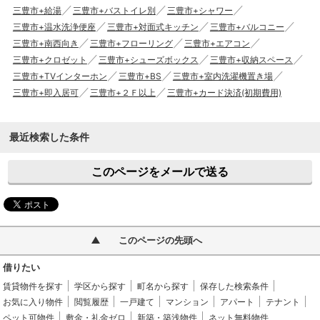
三豊市+給湯
三豊市+バストイレ別
三豊市+シャワー
三豊市+温水洗浄便座
三豊市+対面式キッチン
三豊市+バルコニー
三豊市+南西向き
三豊市+フローリング
三豊市+エアコン
三豊市+クロゼット
三豊市+シューズボックス
三豊市+収納スペース
三豊市+TVインターホン
三豊市+BS
三豊市+室内洗濯機置き場
三豊市+即入居可
三豊市+２Ｆ以上
三豊市+カード決済(初期費用)
最近検索した条件
このページをメールで送る
このページの先頭へ
借りたい
賃貸物件を探す
学区から探す
町名から探す
保存した検索条件
お気に入り物件
閲覧履歴
一戸建て
マンション
アパート
テナント
ペット可物件
敷金・礼金ゼロ
新築・築浅物件
ネット無料物件