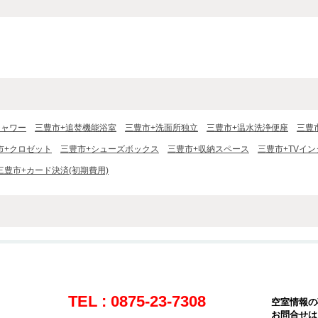
シャワー
三豊市+追焚機能浴室
三豊市+洗面所独立
三豊市+温水洗浄便座
三豊
市+クロゼット
三豊市+シューズボックス
三豊市+収納スペース
三豊市+TVイ
三豊市+カード決済(初期費用)
TEL : 0875-23-7308
空室情報の
お問合せは