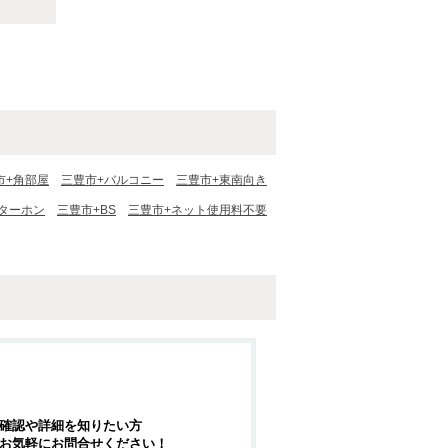
市+角部屋
三豊市+バルコニー
三豊市+東南向き
ンターホン
三豊市+BS
三豊市+ネット使用料不要
確認や詳細を知りたい方
お気軽にお問合せください！