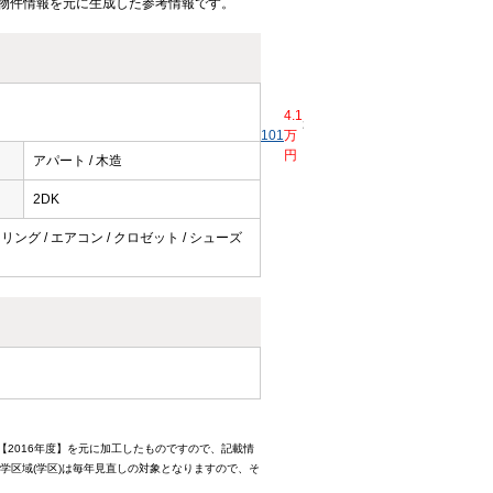
物件情報を元に生成した参考情報です。
4.1
2
0
40.45
3,750
101
万
2DK
ヶ
ヶ
2
円 / -
ｍ
円
月
月
アパート / 木造
2DK
ーリング / エアコン / クロゼット / シューズ
【2016年度】を元に加工したものですので、記載情
学区域(学区)は毎年見直しの対象となりますので、そ