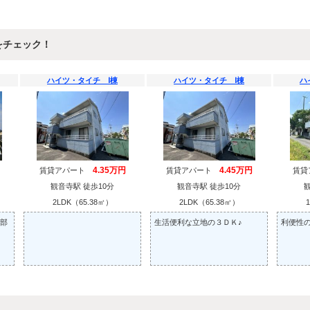
をチェック！
ハイツ・タイチ Ⅰ棟
ハイツ・タイチ Ⅰ棟
ハ
4.35万円
4.45万円
賃貸アパート
賃貸アパート
賃
観音寺駅 徒歩10分
観音寺駅 徒歩10分
2LDK（65.38㎡）
2LDK（65.38㎡）
部
生活便利な立地の３ＤＫ♪
利便性