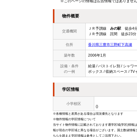
※このページの情報は広告情報ではありませ
物件概要
ＪＲ予讃線
みの駅
徒歩4
交通機関
ＪＲ予讃線 詫間 徒歩23分
住所
香川県三豊市三野町下高瀬
築年数
2006年1月
設備・条件
給湯 / バストイレ別 / シャワー
の一例
ボックス / 収納スペース / T
学区情報
小学校区
()
※各種情報と差異がある場合は現況優先となります
※物件情報の学区情報について
当サイト物件情報に記載されております通学区域(学区)情報
報が現在の学区域と異なる場合がございます。国土数値情報ダ
ちらを踏まえ学区情報は参考としてご活用下さい。