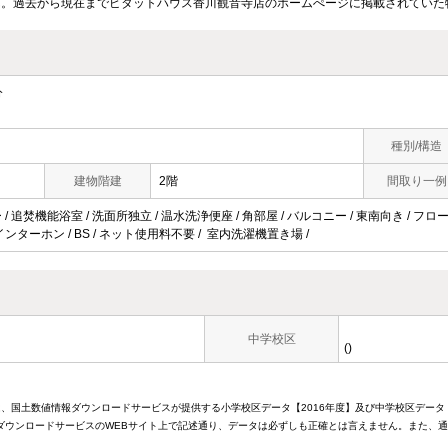
ん。過去から現在までピタットハウス香川観音寺店のホームぺージに掲載されていた
分
種別/構造
建物階建
2階
間取り一例
 / 追焚機能浴室 / 洗面所独立 / 温水洗浄便座 / 角部屋 / バルコニー / 東南向き / フロ
Vインターホン / BS / ネット使用料不要 / 室内洗濯機置き場 /
中学校区
()
は、国土数値情報ダウンロードサービスが提供する小学校区データ【2016年度】及び中学校区データ
ウンロードサービスのWEBサイト上で記述通り、データは必ずしも正確とは言えません。また、通