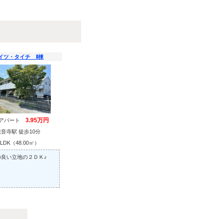
イツ・タイチ Ⅱ棟
3.95万円
貸アパート
観音寺駅 徒歩10分
1LDK（48.00㎡）
の良い立地の２ＤＫ♪