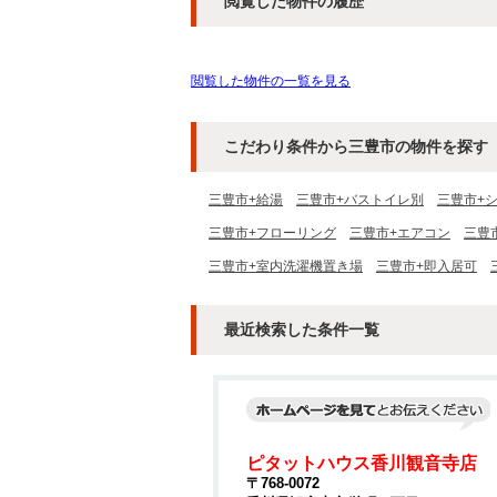
閲覧した物件の履歴
閲覧した物件の一覧を見る
こだわり条件から三豊市の物件を探す
三豊市+給湯
三豊市+バストイレ別
三豊市+
三豊市+フローリング
三豊市+エアコン
三豊
三豊市+室内洗濯機置き場
三豊市+即入居可
最近検索した条件一覧
ピタットハウス香川観音寺店
〒768-0072