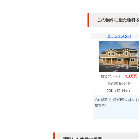
この物件に似た物件
ラ・フェスタＣ
4.3万円
賃貸アパート
みの駅 徒歩4分
2DK（50.14㎡）
みの駅近くで利便性のよいお
屋です♪