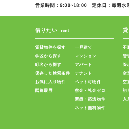
営業時間：9:00~18:00 定休日：毎週水
借りたい
貸
rent
賃貸物件を探す
一戸建て
不
学区から探す
マンション
管
町名から探す
アパート
管
保存した検索条件
テナント
空
お気に入り物件
ペット可物件
空
閲覧履歴
敷金・礼金ゼロ
初
新築・築浅物件
入
ネット無料物件