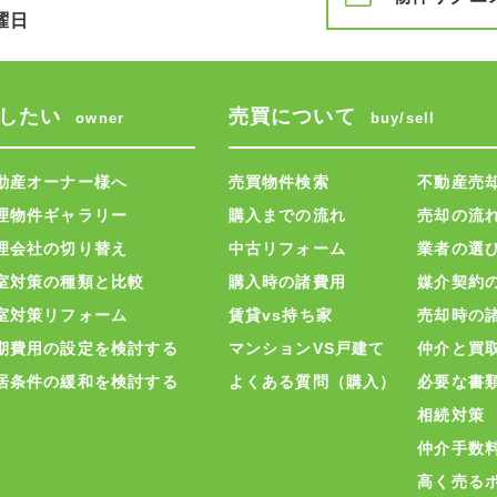
曜日
したい
売買について
owner
buy/sell
動産オーナー様へ
売買物件検索
不動産売
理物件ギャラリー
購入までの流れ
売却の流
理会社の切り替え
中古リフォーム
業者の選
室対策の種類と比較
購入時の諸費用
媒介契約
室対策リフォーム
賃貸vs持ち家
売却時の
期費用の設定を検討する
マンションVS戸建て
仲介と買
居条件の緩和を検討する
よくある質問（購入）
必要な書
相続対策
仲介手数
高く売る