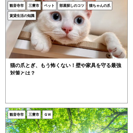
観音寺市
三豊市
ペット
部屋探しのコツ
猫ちゃんの爪
賃貸生活の知識
猫の爪とぎ、もう怖くない！壁や家具を守る最強
対策とは？
観音寺市
三豊市
ＧＷ