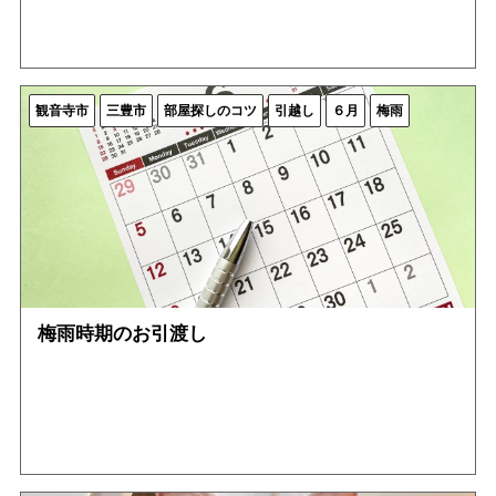
観音寺市
三豊市
部屋探しのコツ
引越し
６月
梅雨
梅雨時期のお引渡し