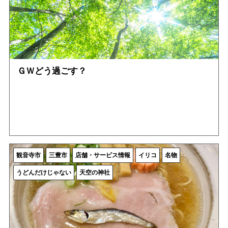
ＧＷどう過ごす？
観音寺市
三豊市
店舗・サービス情報
イリコ
名物
うどんだけじゃない
天空の神社