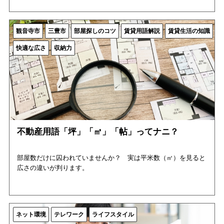
観音寺市
三豊市
部屋探しのコツ
賃貸用語解説
賃貸生活の知識
快適な広さ
収納力
不動産用語「坪」「㎡」「帖」ってナニ？
部屋数だけに囚われていませんか？ 実は平米数（㎡）を見ると
広さの違いが判ります。
ネット環境
テレワーク
ライフスタイル