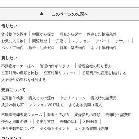
このページの先頭へ
借りたい
賃貸物件を探す
学区から探す
町名から探す
保存した検索条件
お気に入り物件
閲覧履歴
一戸建て
マンション
アパート
テナント
ペット可物件
敷金・礼金ゼロ
新築・築浅物件
ネット無料物件
貸したい
不動産オーナー様へ
管理物件ギャラリー
管理会社の切り替え
空室対策の種類と比較
空室対策リフォーム
初期費用の設定を検討する
入居条件の緩和を検討する
売買について
売買物件検索
購入までの流れ
中古リフォーム
購入時の諸費用
賃貸vs持ち家
マンションVS戸建て
よくある質問（購入）
不動産売却査定フォーム
業者の選び方
媒介契約の種類
売却時の諸費用
仲介と買取の違い
必要な書類
売却の流れ
相続対策
仲介手数料について
高く売るポイント
よくある質問（売却）
コンテンツ