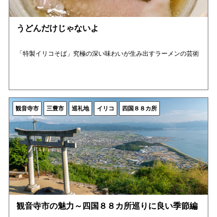
うどんだけじゃないよ
「特製イリコそば」究極の深い味わいが生み出すラーメンの芸術
観音寺市
三豊市
巡礼地
イリコ
四国８８カ所
観音寺市の魅力～四国８８カ所巡りに良い季節編