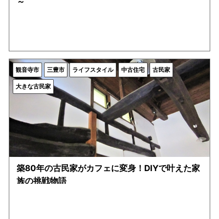
～
観音寺市
三豊市
ライフスタイル
中古住宅
古民家
大きな古民家
築80年の古民家がカフェに変身！DIYで叶えた家
族の挑戦物語