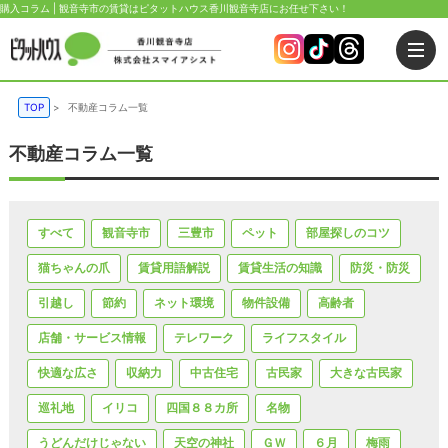
購入コラム | 観音寺市の賃貸はピタットハウス香川観音寺店にお任せ下さい！
TOP
>
不動産コラム一覧
不動産コラム一覧
すべて
観音寺市
三豊市
ペット
部屋探しのコツ
猫ちゃんの爪
賃貸用語解説
賃貸生活の知識
防災・防災
引越し
節約
ネット環境
物件設備
高齢者
店舗・サービス情報
テレワーク
ライフスタイル
快適な広さ
収納力
中古住宅
古民家
大きな古民家
巡礼地
イリコ
四国８８カ所
名物
うどんだけじゃない
天空の神社
ＧＷ
６月
梅雨