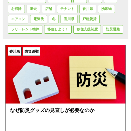
お掃除
退去
店舗
テナント
香川県
洗濯物
エアコン
電気代
冬
香川県
戸建賃貸
フリーレント物件
移住しよう！
移住支援制度
防災避難
香川県
防災避難
なぜ防災グッズの見直しが必要なのか